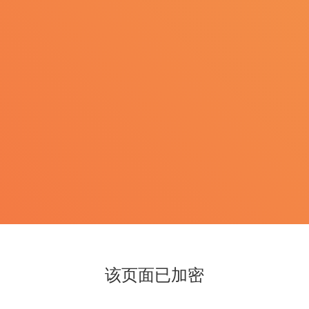
该页面已加密